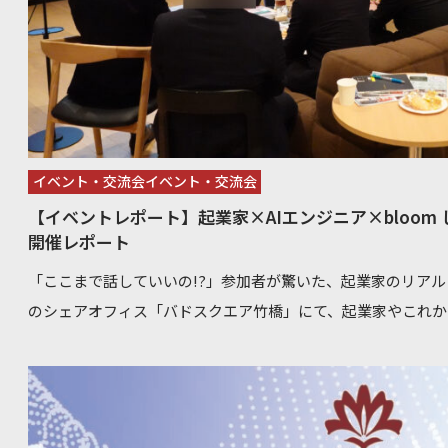
交流会」開催決定 終わりに 今回のイベントを通じて感じたのは、起業家たちが抱える「弱み」や
「不完全さ」を共有することの強さです 。一人で抱え込まず
笑い飛ばし、AIという強力な翼を得て次の一歩を踏み出す。
す。
イベント・交流会イベント・交流会
【イベントレポート】起業家×AIエンジニア×bloom
開催レポート
「ここまで話していいの!?」参加者が驚いた、起業家のリアルすぎ
のシェアオフィス「バドスクエア竹橋」にて、起業家やこれか
た交流イベント「起業家×AIエンジニア×bloom しくじり
ました。 「従業員5名から50名までの急成長期」をテーマに、先輩起業家が赤裸々に語った失敗談
と突破のストーリー。参加者からは「教科書では絶対に学べ
は思わなかった」という驚きの声が続々と寄せられました。 