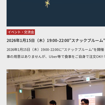
イベント・交流会
2026年1月15日（木）19:00-22:00″スナックブルーム
2026年1月15日（木）19:00-22:00に"スナックブルーム"を開催します。 ―――――― 飲み放題 ¥1,
事の用意はありませんが、Uber等で食事をご自身で注文OK!! 場所：東京都千代田区神田神保町3-
27-7 Takebashi7 5F BuD square 予約URL：https://x.gd/4ZUK0 ―――――― 人材、不動産、AIなどの
の話はもちろんですが、 その他ジャンルを問わずコミュニケーションの場としてご利用ください。
弊社代表の林も参加しますので、起業についてなどなんでも質問
去の弊社でのイベント
【開催レポート】未来のキャリアを拓
最前線に迫る