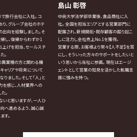
島山 彰啓
熊井
入社。 コ
中央大学法学部卒業後、食品商社に入
熊本大学
会社のホテ
社。 全国を担当エリアとする営業部門に
庁。
ました。そ
配属され、新規開拓・既存顧客の掘り起こ
住民の暮
らわずか1
しに注力し全社売上No.1を獲得。
業関連の
セールスチ
営業する際、お客様より常々【人不足】を耳
建設DX
にし、そういった方々のサポートをしたいと
事。
と関わる機
いう思いから当社に参画。 現在はエージ
リクルー
来について
ェントとして営業の知見を活かした転職支
より個々
して「人」と
援に強みを持つ。
いと考え
業界への
すが、一人ひ
う、誠心誠