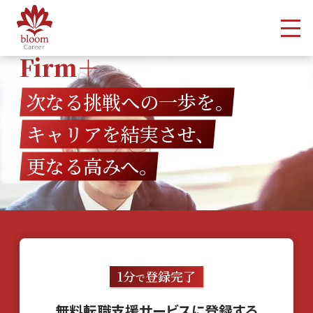
メ
Firm＋
次なる挑戦への一歩を。
キャリアを結実させ、
更なる高みへ。
1分
登録完了
で
無料転職支援サービスに登録する