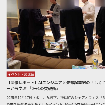
イベント・交流会
【開催レポート】AIエンジニア×先輩起業家の「しく
ーから学ぶ 『0→1の突破術』
2025年12月17日（水）、九段下、神保町のシェアオフィス「Bu
や若手経営者を対象としたイベント『0→1の突破術 ～AIエ