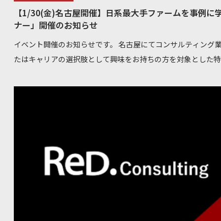
も起業家交流イベントを定期的に開催してまいります。 次回は、さらにディープなテーマでお届け
【1/30(金)名古屋開催】日系最大手ファームを事例
する予定です。 第2回 起業家×AIエンジニア×bloom しくじり＆本音ぶっちゃけトーク ≪開催概
ナー」開催のお知らせ
要≫ 日時：2026年1月28日（水）19:00～21:00 会場：東京都千代
イベント開催のお知らせです。 名古屋にてコンサルティング
5F「バドスクエア竹橋」 参加費：1000円 定員：15名前後 ≪当日のプログラム≫（予定） 19:00 –
たはキャリアの選択肢として興味をお持ちの方を対象とした特
19:10｜参加者同士でご挨拶 19:10~19:20 |オープニング / bloom紹介 19:20– 20:00本音トークセッ
年、急速に拡大を続けるコンサルティング業界。 「激務なの
ション ・先輩起業家の失敗と突破ストーリー ⇒0→１で必ず乗り越えるべき壁 ・従業員が5→20名
「自分に務まるのか？」 といった疑問や不安を解消するため
へ増えてきたタイミングでのしくじりと突破 ・オフィス移転が事業成長にもたらした変化 ・実務で
容、そしてキャリアパスまでを網羅的に解説いたします。 ベ
AIが突破した課題 ・副業から起業した人の「決断の瞬間」 20:00 – 20:30｜Q&A：本音で答えるリア
採用責任者・人事責任者を経験した弊社代表 林が参加いたします。 弊社代表 林 プロフィ
た、ご参加いただいた方限定で、AIを活用したキャリア設計
みはこちら
検査対策など、選考サポート特典もご用意しております。 ■イベント概要 日時: 1月30日(金) 19:00 -
https://docs.google.com/forms/d/1vuVtBuboow0fYGEWQ
21:00 場所: 名古屋駅周辺 ※詳細はご予約確定後に別途ご案内いたします。 ■当日のプログラム コン
【参加特典】 ご参加いただいた方には、バドスクエア竹橋へ入居の際に賃料2ヶ月分無料(FR2ヶ月
サルティング業界の市場動向 コンサルタントの業務内容と働き方 コンサル経験で得られるキャリア
プレゼント)の特典をご用意しております。起業の一歩を踏み
パス 日系最大手「ベイカレント」の概要・特徴 ■【参加者限定】5大特典 本イベントにご参加いた
い。 こんな方におすすめです 起業準備〜起業2年以内の方 従業員1〜5名フェーズで奮闘している若
だいた方には、以下の特別なサポートを無料で提供いたします。 書類作成サポート: プロによる
手経営者 副業から一歩踏み出そうとしている方 資金調達に苦戦している方 若手経営者同士や先輩