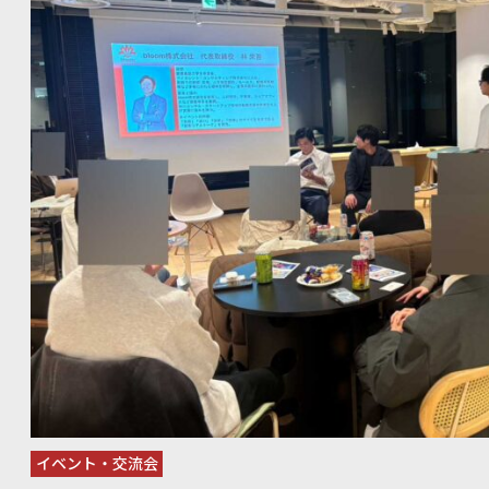
まれていました。もともと面識のなかった者同士が打ち解け
ではの光景でした。 語られた「転職後のリアル」 会話の中心になったのは、転職後の近況報告やキ
ャリア談義でした。 「bloomから紹介してもらった会社に転職して、本当によかった」「入社後の
環境が想像以上によく、毎日充実している」——そうしたポジ
雰囲気を明るくしていました。転職という大きな決断を経て、
姿が伝わってくるエピソードが多く、キャリアアドバイザーも笑顔
動中とは違い、「あのとき悩んでいたことが今は糧になって
向きな振り返りも多く聞かれました。転職後のリアルを等身大
でも共感が生まれやすい雰囲気でした。bloomのキャリアア
その後どのようなキャリアを歩んでいるかを直接聞ける貴重な機会と
Reunion Nightは、bloomとのご縁が転職後も続いてい
しました。転職はゴールではなく、キャリアはその後も続いて
プを考えたいとき、気軽に立ち寄れるコミュニティでありたいと思っていま
皆さん、ありがとうございました。 次回イベントのご案内｜bloom Talks〈コンサルキャリア編〉
イベント・交流会
bloom communityの新シリーズ「bloom Talks」がスタートします。 第1回のテー