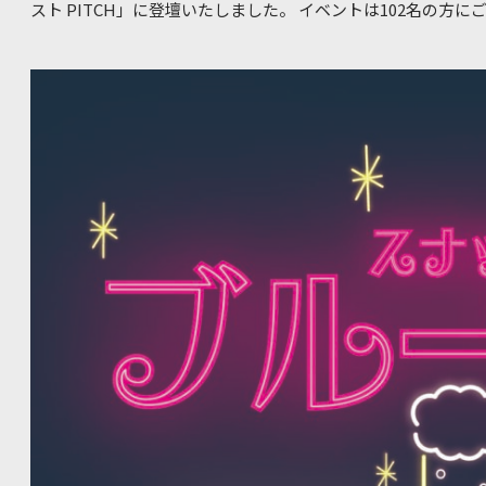
スト PITCH」に登壇いたしました。 イベントは102名の方にご参加いただきました。 イベントサイ
ト
https://next.gaishishukatsu.com/special_events/next-pitch-
(2)bloom紹介 ・企業概要 ・エージェント特徴 ・得意（コンサル）領域、成約実績 (3)コンサル業界
の転職市場動向 ・全体概要 ・博報堂Redの位置付け (4)博報堂Red紹介 ・企業概要 ・魅力、特徴 ・
注力領域、PJT紹介 (5)博報堂Redでの ・キャリア形成、年収推移 ・身につくスキル (6)bloom経由
での受験特典 ・通常選考フロー説明 ・書類選考免除/面接確約 ・特別座談会への招待 等 質疑（随
所） ●登壇者 八木 典裕 氏 Hakuhodo DY ONEのコンサル専門チーム「Magicx Consulting」代表 /
ReD.代表取締役社長CEO 大手IT企業、大手コンサルティン
企業の変革をリード。Hakuhodo DY ONEにてコンサルティン
代表取締役社長に就任。DX戦略立案、DX人材育成、新規ビジネ
など多数のプロジェクトを統括。主な著書に『3ステップで実
ョンの実際』、 『データレバレッジ経営』(共著/日経BP社)、
企業に向けた「10の新戦略」と「7つの道標」』(共著/東洋経済新報社)
【ReDについて】 ReD.はHakuhodo DY ONEのコンサ
ァーム出身者が多く集まっています。顧客の期待を超え、生活