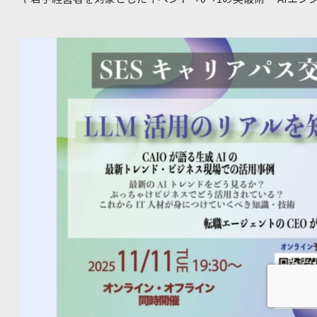
断・突破」本音ストーリーから学ぶ～』が開催されました。
拓く！IT人材交流会でAIとキャリアの最前線に迫る 今回のイベントを通じて明確になったのは、成
功している方々もかつては同じ場所で悩み、一つひとつ壁を「
して今、その突破のための武器として「AI」という強力なツー
皆様、ありがとうございました。 bloomでは今後も、挑戦す
を作ってまいります。 弊社の公式LINEにて、最新のイベン
おります。 友だち登録お願いいたします
https://line.m