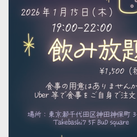
ロジーをフル活用し、企業活動の戦略・業務・IT全ての領域
ァームです。 【bloomについて】 主にコンサル業界へ向けた人材紹介業を中核としつつ、不動産か
らテクノロジー（AI）コンサル事業まで展開しております。
け上がった代表を中心に、コンサル業界への転職支援を得意と
ャリアアドバイザーへのインセンティブを設けておらず、求職
案"を実施しております。 詳細はイベントサイトをご覧ください。
https://next.gaishishukatsu.com/special_events/next-pitc