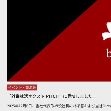
書・職務経歴書の添削 面接対策: 模擬面接およびフィードバック 想定質問集の贈呈: 過去のデータを
経営者とつながりを作りたい方 先輩経営者が「どこで躓いたか」本音のストーリーを聞きたい方 AI
基にした面接質問リスト AIキャリア羅針盤: AIを活用した中長期的なキャリアプランの設計・提供
で業務を自動化し、売上につながる時間を作りたい方 事業を伸ばすための"突破口"を見つけたい方
適性検査対策: コンサル業界特有のテストに対応（合格ラインの
おわりに 不安も、迷いも、しくじりも、誰しも通る道。だか
URL:https://x.gd/mLj2p 以前、弊社オフィスで実施したイベントの開催レポートです。↓ 【開催
い、少し先を走る先輩から学ぶことで、前に進む力が生まれます。 "小さな一歩"が、未
レポート】未来のキャリアを拓く！IT人材交流会でAIとキャ
る。 次回イベントでお会いできることを、楽しみにしております。 bloom株式会社について
bloom株式会社は、コンサル業界、不動産業界に特化した人材紹
Career」の運営や、市ヶ谷・九段下（神保町）エリアでシェ
square(バドスクエア)」を展開している企業です。起業家
ービスを提供しています。 https://bloom-firm.com/ バドスクエア竹橋 〒101-0051 東京都千代田
区神田神保町3-27-7 Takebashi7 5F https://bud-square.com/
イベント・交流会
「外資就活ネクスト PITCH」に登壇しました。
2025年12月6日、当社代表取締役社長の林栄吾および当社Dir