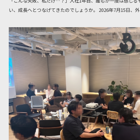
「こんな失敗、私だけ…？」入社1年目、誰もが一度は感じる
い、成長へとつなげてきたのでしょうか。 2026年7月15日
内総合系ファームで活躍する先輩社員を招き、交流イベント「blo
BuD squareで開催されました。 約10名が参加した会場は
始笑いの絶えない時間となりました。 失敗談から見えた、共通の「壁」 今回のテーマは「1年目の
壁を成長のチャンスに！先輩たちが語る『ブレイクスルー』の
サルティングファームや国内総合系ファームなど、それぞれ異
先輩社員たちです。 それぞれの立場から、入社間もない頃に
う乗り越えて成長へつなげたのかを、飾らない言葉で語ってくれました。 活発な
る、業界を超えた学び 会を通じて、参加者からは業務内容や
ず上がり、活発な質疑応答が繰り広げられました。 特に多か
直接聞ける機会は貴重」という声です。普段は接点の少ないコ
触れられたことが、参加者にとって大きな刺激になったようです。 小さな一歩が、未来を
bloom Talksは、若手社会人が失敗や悩み、挑戦の経験を
されている交流イベントです。「失敗も、学びも、未来のタネ