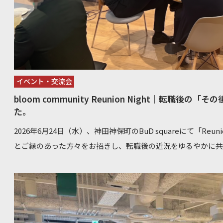
と、参加者同士が本音で語り合い、他者の経験からヒントを得
となることを目指しています。 イベントを締めくくったのは
うな和やかな空気でした。 こうした場が、次の一歩を踏み出
せん。 次回予定 日時：8/5(水) 19:30～21:30 場所：東京都千代田区神田神保町3‐27‐7 Takebashi7
5F 「BuD square」 他、詳細は近日公開いたします コンサル業界へのキャリアチェンジを検討され
ている方は、コンサルティングファーム特化転職エージェントの
イベント・交流会
ださい。 ・ITや戦略、業務設計などの経験を活かしたい方 
bloom community Reunion Night｜転職
たい方 ・未経験だけど思考力・成長意欲で勝負したい方 以
た。
能です。 –お問い合わせ–
2026年6月24日（水）、神田神保町のBuD squareにて「Reuni
とご縁のあった方々をお招きし、転職後の近況をゆるやかに共
20名が参加し、軽食とドリンクを囲みながら約2時間を過ごしました。 当日の様子 会
者と担当CAが久しぶりに顔を合わせる場面から始まり、自然
動中に何度も面談を重ねた間柄だからこそ、改まった雰囲気
が最初から漂っていました。 時間が経つにつれ、参加者同士の交流も活発になっていきました。
「bloomと関わった」という共通点をきっかけに会話を始め