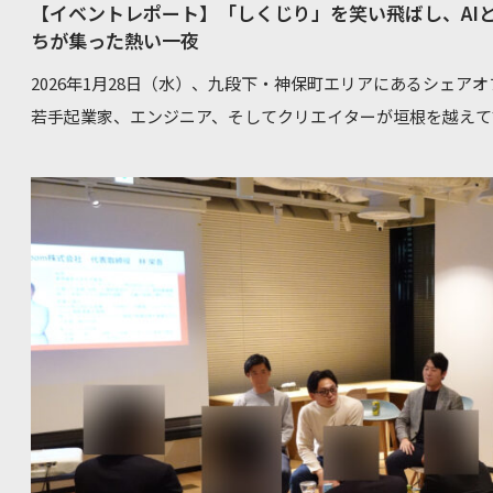
【イベントレポート】「しくじり」を笑い飛ばし、AI
壁を成長のチャンスに！先輩たちが語る『ブレイクスルー』の瞬間】です。 現
ちが集った熱い一夜
よる等身大のトーク、面接や説明会では聞けない転職の実体験
2026年1月28日（水）、九段下・神保町エリアにあるシェア
ラットに情報交換できる場を目指しています。転職を本格的に
若手起業家、エンジニア、そしてクリエイターが垣根を越えて語
話を聞いてみたい」というライトな参加も大歓迎です。
第1
ニア×bloom しくじり＆本音ぶっちゃけトーク」が開催されました。 当日の活発な議
催決定 お申込みはこちらから
の様子をお届けします。 BuD square HP AIは「使いこなす」ものではなく「共に歩む」パートナー
交流会の大きなトピックとなったのが、実務におけるAI活用
が紹介されました。 業務の劇的効率化: 以前は多大な時間を要していたボイスサンプルの作成が、AI
の導入により数秒で50個ものアイデアを出せるようになった 。 クリエイティブの補助: YouTube
台本制作や企画のアイデア出し、さらにはコーディング支援（Clau
的なパートナーとして組み込んでいる 。 しかし、単に便利なツールとして紹介するのではなく、
「AIに遊ばれているような感覚を持ちながら、思考錯誤して
「ご縁」が繋がる、バドスクエア竹橋の夜 プログラム後半の交流タイムでは、会場の至る所で新し
い繋がりが生まれました。参加者同士も名刺交換の枠を超え、
について熱く語り合っていました。 不動産AMの最前線を体感