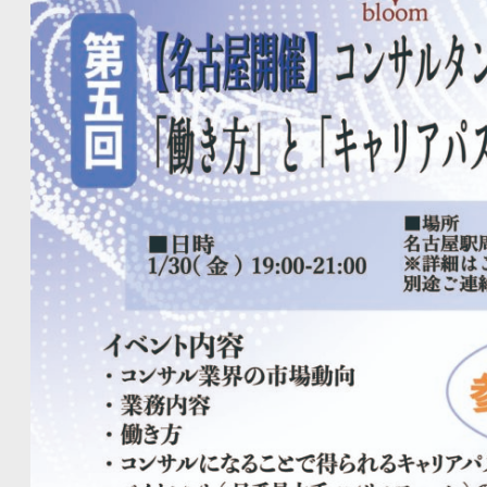
員採用で気づいた、スキルより大切なこと 「最初の社員採用
た」 創業初期の採用活動について。5名の応募者のうち4名は不動産業界での実務経験者だったにも
かかわらず、最終的に採用したのは経験ゼロの候補者だったといいます。 「経験が
で可愛がれそうな人柄に惹かれました。結果的に、彼は期待以上の活躍
めがちな初期メンバーの採用。しかし、この経験から学んだ
重要だということでした。 現在では不動産事業部のBusiness Managerとして、チームを率いて活
躍しています。 「家賃10万円」のオフィスが招いた、予想外の問題とは コスト削減のために選んだ
賃料約10万円のオフィス。しかし、この選択が思わぬ形で事
「最初のオフィスは階段が急で暗く、狭く、鍵も閉まらないほどボロボロ
スを見学に来たときの反応、そして採用活動への影響について
た。創業期の経営者が見落としがちな、あるポイントについ
がありました。 他にも、こんな「しくじり」が赤裸々に語られました 資金調達の落とし穴:保証枠
8,000万円を1つの金融機関に集中させてしまった後悔と、その後の対応策 業務委託 v
を「本気で大きくする」ために必要だった判断とは 役割分担の極意:創業メンバー間での衝突を避
け、お互いを尊重する組織文化の作り方 ターニングポイント:ある出会いをきっかけに「最短上場」