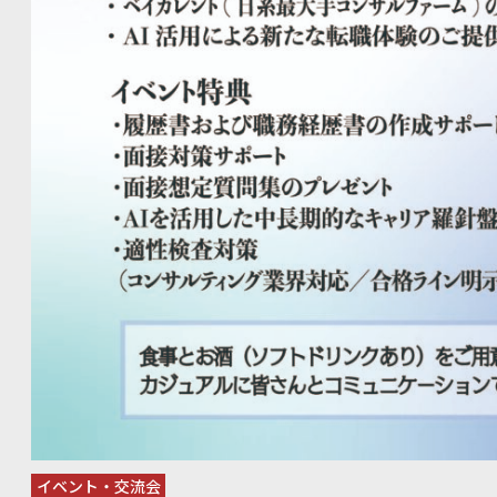
を目指すことになった経緯 事業戦略の大転換:仲介から買取再販へ、そしてAIコンサルへ。売上6億
円を達成するまでの道のり AIと業務効率化:早期から取り組むべきだったAI導入と知識継承の重要性
※詳細な内容については、次回イベントで直接お聞きください。 会場の熱気を物語る、参加者
「ここまで赤裸々に話してもらえるとは思いませんでした。金
に参考になりました」(起業準備中・20代男性) 「自社も従業員が5名を超えたところで、まさに同じ
課題に直面していました。事前に知れて良かった…次のトラブ
ップ経営者・30代女性) 「失敗談だけじゃなく、『その後どうやって突破したか』まで聞けたのが
良かった。単なる反省会じゃなく、実践的なヒントが満載でした」(副
の時間で、自分の悩みを直接相談できました。登壇者の方が真
とが明確になりました」(起業1年目・40代女性) Q&Aセッションでは、もっとディープな質問が飛
び交いました 本音トークセッション後のQ&Aタイムでは、参加
金調達で銀行との交渉が難航している」「初期メンバーの採
への踏み出し方がわからない」 登壇者は自身の経験を踏まえ、時には金額や具体的な交渉手法まで
踏み込んで回答。会場は終始、和やかながらも真剣な雰囲気に包まれました
知らせ 「もっと深い話が聞きたい」「今回参加できなかった」
イベント・交流会