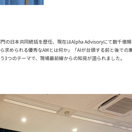
日本共同統括を歴任、現在はAlpha Advisoryにて数千億
ら求められる優秀なAMとは何か」「AIが台頭する前と後での
う3つのテーマで、現場最前線からの知見が語られました。