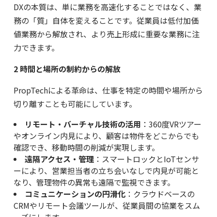
DXの本質は、単に業務を高速化することではなく、業
務の「質」自体を変えることです。従業員は低付加価
値業務から解放され、より売上形成に重要な業務に注
力できます。
2
時間と場所の制約からの解放
PropTechによる革命は、仕事を特定の時間や場所から
切り離すことも可能にしています。
リモート・バーチャル技術の活用
：360度VRツアー
やオンライン内見により、顧客は物件をどこからでも
確認でき、移動時間の削減が実現します。
遠隔アクセス・管理
：スマートロックとIoTセンサ
ーにより、営業担当者の立ち会いなしで内見が可能と
なり、管理物件の異常も遠隔で監視できます。
コミュニケーションの円滑化
：クラウドベースの
CRMやリモート会議ツールが、従業員間の協業をスム
ーズにします。