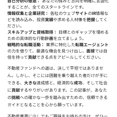
自己分析の徹底：
あなたの強みと志向を明確に言語化
することが、全てのスタートラインです。
情報収集と企業研究：
各社のウェブ
サイト
の
IR
情報な
どを読み込み、投資
実績
や求める人材像を
把握
してく
ださい。
スキルアップと資格取得：
目標とのギャップを埋める
ための具体的な行動
計画
を立てましょう。
戦略的な転職活動：
業界に特化した
転職エージェント
の力を借りて、最適な機会を見つけ出し、
面接
では自
信を持って
貢献
できる点をアピールしてください。
不動産ファンドへの道は、決して平坦ではありませ
ん。しかし、そこには困難を乗り越えた者だけが手に
できる、
大きな
達成感と、経済的な
成功
、そして社会
に
貢献
するやりがいがあります。この記事が、あなた
の
挑戦
への確かな一歩を踏み出すための、信頼できる
ガイドとなることを心から願っています。
不動産業界に少しでもご興味をお持ちの方は、ぜひ一