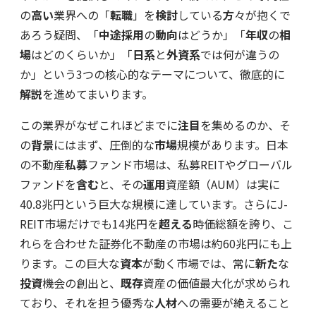
の
高い
業界への「
転職
」を
検討
している
方
々が抱くで
あろう疑問、「
中途採用
の
動向
はどうか」「
年収
の
相
場
はどのくらいか」「
日系
と
外資系
では何が違うの
か」という3つの核心的なテーマについて、徹底的に
解説
を進めてまいります。
この業界がなぜこれほどまでに
注目
を集めるのか、そ
の
背景
にはまず、圧倒的な
市場
規模があります。日本
の不動産
私募
ファンド市場は、私募REITやグローバル
ファンドを
含む
と、その
運用
資産額（AUM）は実に
40.8兆円という巨大な規模に達しています。さらにJ-
REIT市場だけでも14兆円を
超える
時価総額を誇り、こ
れらを合わせた証券化不動産の市場は約60兆円にも上
ります。この巨大な
資本
が動く市場では、常に
新た
な
投資
機会の創出と、
既存
資産の価値最大化が求められ
ており、それを担う優秀な
人材
への需要が絶えること