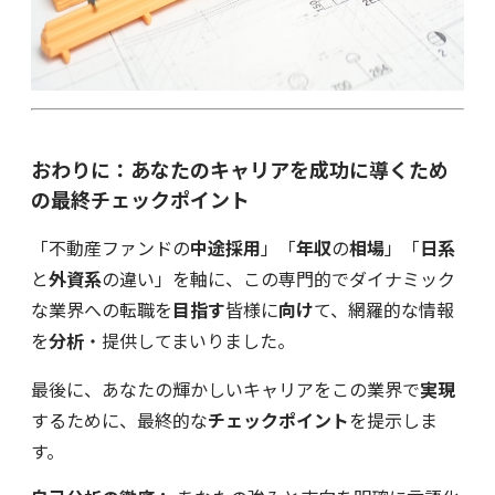
おわりに：あなたのキャリアを成功に導くため
の最終チェックポイント
「不動産ファンドの
中途採用
」「
年収
の
相場
」「
日系
と
外資系
の違い」を軸に、この専門的でダイナミック
な業界への転職を
目指す
皆様に
向け
て、網羅的な情報
を
分析
・提供してまいりました。
最後に、あなたの輝かしいキャリアをこの業界で
実現
するために、最終的な
チェックポイント
を提示しま
す。