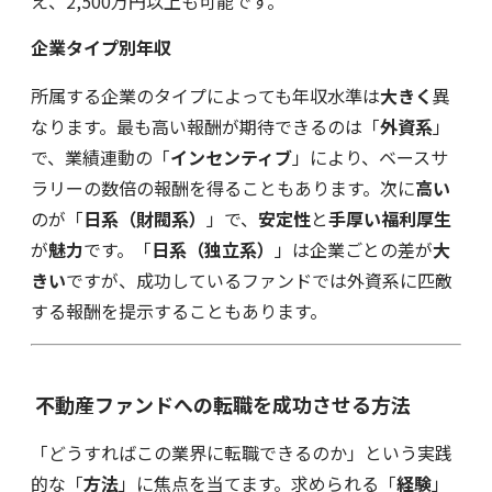
え、2,500万円以上も可能です。
企業タイプ別年収
所属する企業のタイプによっても年収水準は
大きく
異
なります。最も高い報酬が期待できるのは「
外資系
」
で、業績連動の「
インセンティブ
」により、ベースサ
ラリーの数倍の報酬を得ることもあります。次に
高い
のが「
日系（財閥系）
」で、
安定性
と
手厚い福利厚生
が
魅力
です。「
日系（独立系）
」は企業ごとの差が
大
きい
ですが、成功しているファンドでは外資系に匹敵
する報酬を提示することもあります。
不動産ファンドへの転職を成功させる方法
「どうすればこの業界に転職できるのか」という実践
的な「
方法
」に焦点を当てます。求められる「
経験
」