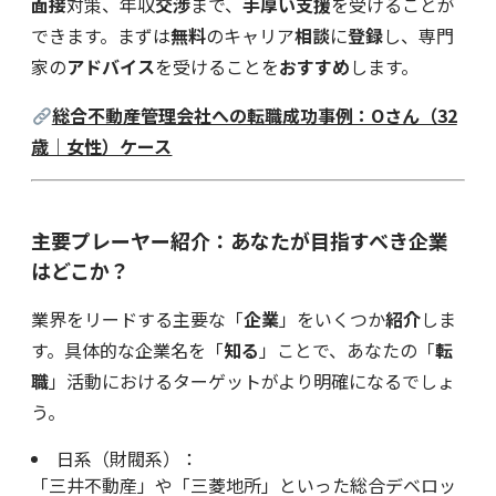
面接
対策、年収
交渉
まで、
手厚い支援
を受けることが
できます。まずは
無料
のキャリア
相談
に
登録
し、専門
家の
アドバイス
を受けることを
おすすめ
します。
総合不動産管理会社への転職成功事例：Oさん（32
歳｜女性）ケース
主要プレーヤー紹介：あなたが目指すべき企業
はどこか？
業界をリードする主要な「
企業
」をいくつか
紹介
しま
す。具体的な企業名を「
知る
」ことで、あなたの「
転
職
」活動におけるターゲットがより明確になるでしょ
う。
日系（財閥系）：
「三井不動産」や「三菱地所」といった総合デベロッ