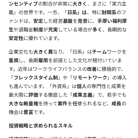
ンセンティブ
の割合が非常に
大きく
、まさに「実力主
義」の世界です。一方、「
日系」は
、特に
財閥系
のフ
ァンドは、
安定
した経営
基盤
を
背景
に、
手厚い福利厚
生
や退職金
制度
が
充実
している場合が
多く
、長期的な
安定性
に優れています。
企業文化も
大きく異
なり、「日系」は
チーム
ワークを
重視
し、長期
雇用
を前提とした文化が根付いていま
す。近年はワークライフバランスの
改善
に積極的で、
「
フレックスタイム制
」や「
リモートワーク
」の導入
も進んでいます。「外資系」は
個人
の専門性と成果を
最大限に
評価
する徹底した「
成果主義
」で、若手でも
大きな裁量権
を持って
案件
を
任せ
られるなど、
成長
の
機会は
豊富
です。
投資戦略と求められるスキル