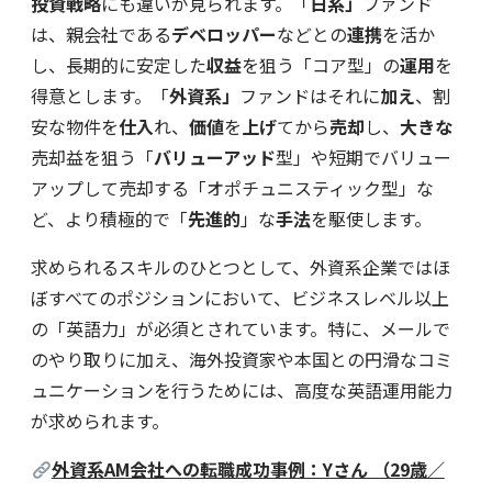
投資戦略
にも違いが見られます。「
日系」
ファンド
は、親会社である
デベロッパー
などとの
連携
を活か
し、長期的に安定した
収益
を狙う「コア型」の
運用
を
得意とします。「
外資系」
ファンドはそれに
加え
、割
安な物件を
仕入
れ、
価値
を
上げ
てから
売却
し、
大きな
売却益を狙う「
バリューアッド
型」や短期でバリュー
アップして売却する「オポチュニスティック型」な
ど、より積極的で「
先進的
」な
手法
を駆使します。
求められるスキルのひとつとして、外資系企業ではほ
ぼすべてのポジションにおいて、ビジネスレベル以上
の「英語力」が必須とされています。特に、メールで
のやり取りに加え、海外投資家や本国との円滑なコミ
ュニケーションを行うためには、高度な英語運用能力
が求められます。
外資系AM会社への転職成功事例：Yさん （29歳／