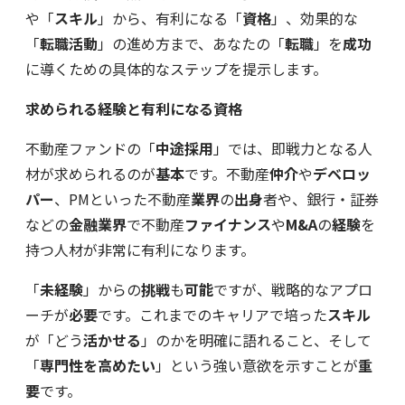
や「
スキル
」から、有利になる「
資格
」、効果的な
「
転職活動
」の進め方まで、あなたの「
転職
」を
成功
に導くための具体的なステップを提示します。
求められる経験と有利になる資格
不動産ファンドの「
中途採用
」では、即戦力となる人
材が求められるのが
基本
です。不動産
仲介
や
デベロッ
パー
、PMといった不動産
業界
の
出身
者や、銀行・証券
などの
金融業界
で不動産
ファイナンス
や
M&A
の
経験
を
持つ人材が非常に有利になります。
「
未経験
」からの
挑戦
も
可能
ですが、戦略的なアプロ
ーチが
必要
です。これまでのキャリアで培った
スキル
が「どう
活かせる
」のかを明確に語れること、そして
「
専門性を高めたい
」という強い意欲を示すことが
重
要
です。