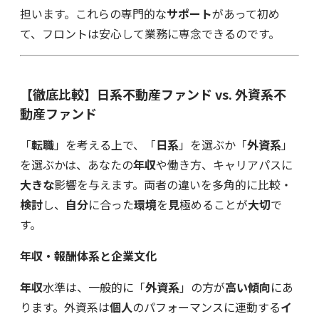
担います。これらの専門的な
サポート
があって初め
て、フロントは安心して業務に専念できるのです。
【徹底比較】日系不動産ファンド vs. 外資系不
動産ファンド
「
転職
」を考える上で、「
日系
」を選ぶか「
外資系
」
を選ぶかは、あなたの
年収
や働き方、キャリアパスに
大きな
影響を与えます。両者の違いを多角的に比較・
検討
し、
自分
に合った
環境
を
見
極めることが
大切
で
す。
年収・報酬体系と企業文化
年収
水準は、一般的に「
外資系
」の方が
高い傾向
にあ
ります。外資系は
個人
のパフォーマンスに連動する
イ