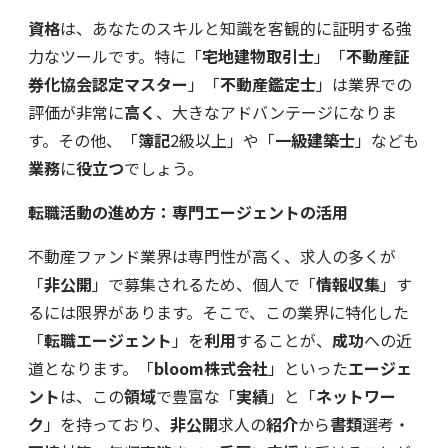
資格
は、あなたのスキルと知識を客観的に証明する強
力なツールです。特に「
宅地建物取引士
」「
不動産証
券化協会認定マスター
」「
不動産鑑定士
」は業界での
評価が非常に
高く
、大きなアドバンテージになりま
す。その他、「
簿記
2級以上」や「
一級建築士
」なども
業務
に
役立つ
でしょう。
転職活動の進め方：専門エージェントの活用
不動産ファンド業界は専門性が高く、求人の多くが
「
非公開
」で募集されるため、個人で「
情報収集
」す
るには限界があります。そこで、この業界に特化した
「
転職エージェント
」を
利用
することが、
成功
への近
道となります。「
bloom株式会社
」といった
エージェ
ント
は、この
領域
で豊富な「
実績
」と「
ネットワー
ク
」を持っており、
非公開
求人の
紹介
から
書類
選考・