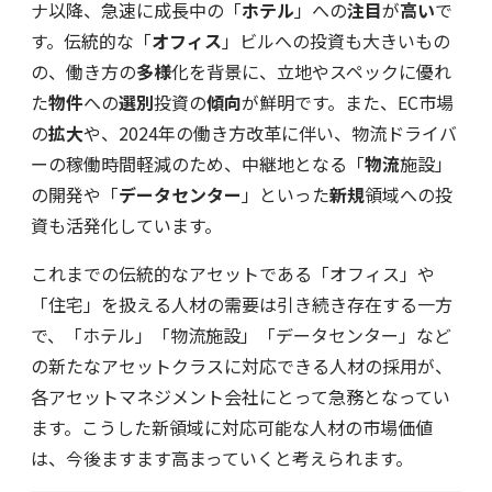
ナ以降、急速に成長中の「
ホテル
」への
注目
が
高い
で
す。伝統的な「
オフィス
」ビルへの投資も大きいもの
の、働き方の
多様
化を背景に、立地やスペックに優れ
た
物件
への
選別
投資の
傾向
が鮮明です。また、EC市場
の
拡大
や、2024年の働き方改革に伴い、物流ドライバ
ーの稼働時間軽減のため、中継地となる「
物流
施設」
の開発や「
データセンター
」といった
新規
領域への投
資も活発化しています。
これまでの伝統的なアセットである「オフィス」や
「住宅」を扱える人材の需要は引き続き存在する一方
で、「ホテル」「物流施設」「データセンター」など
の新たなアセットクラスに対応できる人材の採用が、
各アセットマネジメント会社にとって急務となってい
ます。こうした新領域に対応可能な人材の市場価値
は、今後ますます高まっていくと考えられます。