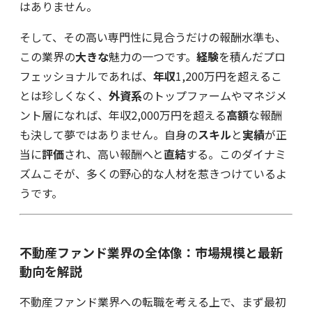
はありません。
そして、その高い専門性に見合うだけの報酬水準も、
この業界の
大きな
魅力の一つです。
経験
を積んだプロ
フェッショナルであれば、
年収
1,200万円を超えるこ
とは珍しくなく、
外資系
のトップファームやマネジメ
ント層になれば、年収2,000万円を超える
高額
な報酬
も決して夢ではありません。自身の
スキル
と
実績
が正
当に
評価
され、高い報酬へと
直結
する。このダイナミ
ズムこそが、多くの野心的な人材を惹きつけているよ
うです。
不動産ファンド業界の全体像：市場規模と最新
動向を解説
不動産ファンド業界への転職を考える上で、まず最初