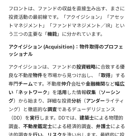
フロントは、ファンドの収益を直接生み出す、まさに
投資活動の最前線です。「アクイジション」「アセッ
トマネジメント」「ファンドマネジメント／IR」とい
う三つの主要な「
機能
」に分かれています。
アクイジション (Acquisition)：物件取得のプロフェ
ッショナル
アクイジションは、ファンドの
投資戦略
に合致する優
良な不動産
物件
を市場から見つけ出し、「
取得
」する
専門
チーム
です。不動産
仲介
会社や
金融機関
など
幅広
い
「
ネットワーク
」を
活用
した情報
収集
（
ソーシン
グ
）から始まり、詳細な投資
分析
（
アンダー
ライティ
ング）と徹底的な
調査
であるデューデリジェンス
（DD）を
実行
します。DDでは、
建築士
による物理的
調査、
不動産鑑定士
による経済的調査、
弁護士
による
法的調査を
行い
、
リスク
を洗い出します。最終的に投