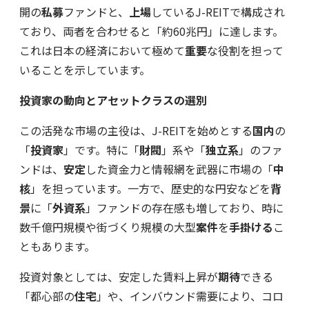
開の
私募
ファンドと、
上場
しているJ-REITで構成され
ており、両者を合わせると「約60兆円」に達します。
これは日本の経済において極めて
重要
な役割を担って
いることを示しています。
投資家の動向とアセットクラスの選別
この活発な市場の主役は、J-REITを始めとする
国内
の
「
投資家
」です。特に「
財閥
」系や「
独立系
」のファ
ンドは、
安定
した資金力と情報網を武器に市場の「
中
核
」を担っています。一方で、歴史的な円安などを
背
景
に「
外資系
」ファンドの存在感も増しており、時に
数千億円規模や街づくり規模の大型
案件
を
手掛ける
こ
ともあります。
投資対象としては、安定した賃料上昇が
期待
できる
「都心部の
住宅
」や、インバウンド需要により、コロ