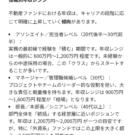
不動産ファンドにおける年収は、キャリアの段階に応
じて明確に上昇していく
傾向
があります。
アソシエイト／担当者レベル（20代後半～30代前
半）：
実務の最前線で経験を「積む」期間です。年収レンジ
は一般的に 600万円～1,200万円 程度です。未経験か
らの中途採用の場合、この「クラス」からスタートす
ることが多いです。
マネージャー／管理職候補レベル（30代）：
プロジェクトやチームのリーダー的な役割を担い、大
きな責任と裁量権を持ちます。年収レンジは 900万円
～1,600万円 程度が「相場」となります。
部長／本部長／シニアレベル（40代以上）：
部門全体を「統括」する経営層に近いポジションで
す。年収は 1,200万円～2,000万円 が一つの目安です
が、特に「外資系」ファンドではこの上限を大きく超