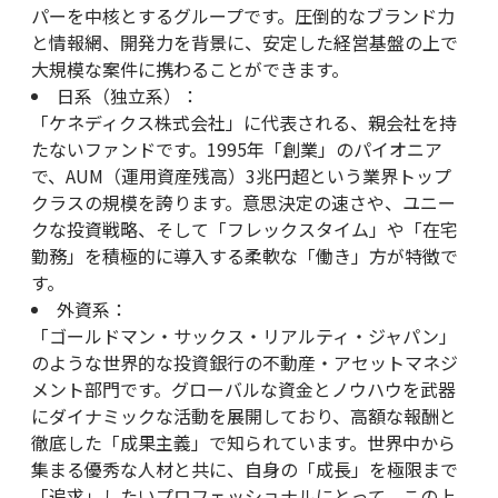
パーを中核とするグループです。圧倒的なブランド力
と情報網、開発力を背景に、安定した経営基盤の上で
大規模な案件に携わることができます。
日系（独立系）：
「ケネディクス株式会社」に代表される、親会社を持
たないファンドです。1995年「創業」のパイオニア
で、AUM（運用資産残高）3兆円超という業界トップ
クラスの規模を誇ります。意思決定の速さや、ユニー
クな投資戦略、そして「フレックスタイム」や「在宅
勤務」を積極的に導入する柔軟な「働き」方が特徴で
す。
外資系：
「ゴールドマン・サックス・リアルティ・ジャパン」
のような世界的な投資銀行の不動産・アセットマネジ
メント部門です。グローバルな資金とノウハウを武器
にダイナミックな活動を展開しており、高額な報酬と
徹底した「成果主義」で知られています。世界中から
集まる優秀な人材と共に、自身の「成長」を極限まで
「追求」したいプロフェッショナルにとって、この上