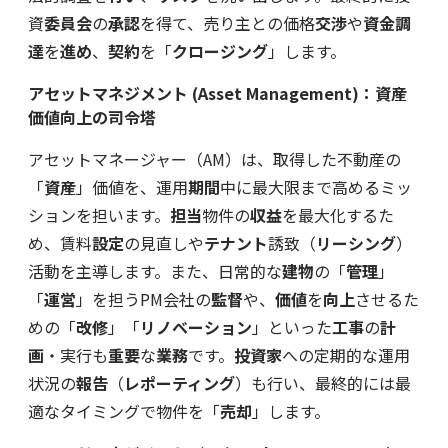
資
委員会
の
承認
を得て、売り主との価格
交渉
や
資金調
達
を
進め
、
契約
を「
クロージング
」します。
アセットマネジメント (Asset Management)：資産
価値向上の司令塔
アセットマネージャー（AM）は、取得した不動産の
「
資産
」価値を、運用
期間
中に最大限まで高めるミッ
ションを担います。
担当
物件の
収益
を最大化するた
め、賃料
設定
の見直しや
テナント
誘致（
リーシング
）
活動を主導します。また、日常的な
建物
の「
管理
」
「
運営
」を担うPM会社の
監督
や、
価値
を
向上
させるた
めの「
改修
」「
リノベーション
」といった
工事
の
計
画
・実行も
重要
な
業務
です。
投資家
への定期的な運用
状況の
報告
（
レポーティング
）も行い、最終的には最
適なタイミングで物件を「
売却
」します。