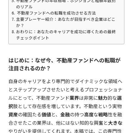
不動産ファンドの年収相場：ポジションと経験年数別
のリアル
不動産ファンドへの転職を成功させる方法
主要プレーヤー紹介：あなたが目指すべき企業はどこ
か？
おわりに：あなたのキャリアを成功に導くための最終
チェックポイント
はじめに：なぜ今、不動産ファンドへの転職が
注目されるのか？
自身のキャリアをより専門的でダイナミックな領域へ
とステップアップさせたいと考えるプロフェッショナ
ルにとって、不動産ファンド
業界
は非常に
魅力
的な
選
択
肢として存在感を増しています。不動産という実物
資産
の確固たる
価値
と、
金融
の持つ
高度
な
戦略
性を融
合させたこの業界は、他にはない知的な興奮と
大きな
やりがいを提供してくれます。本稿では、この専門性