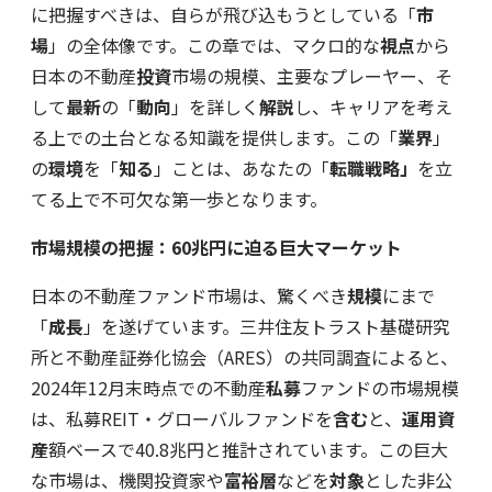
に把握すべきは、自らが飛び込もうとしている「
市
場
」の全体像です。この章では、マクロ的な
視点
から
日本の不動産
投資
市場の規模、主要なプレーヤー、そ
して
最新
の「
動向
」を詳しく
解説
し、キャリアを考え
る上での土台となる知識を提供します。この「
業界
」
の
環境
を「
知る
」ことは、あなたの「
転職戦略」
を立
てる上で不可欠な第一歩となります。
市場規模の把握：60兆円に迫る巨大マーケット
日本の不動産ファンド市場は、驚くべき
規模
にまで
「
成長
」を遂げています。三井住友トラスト基礎研究
所と不動産証券化協会（ARES）の共同調査によると、
2024年12月末時点での不動産
私募
ファンドの市場規模
は、私募REIT・グローバルファンドを
含む
と、
運用資
産
額ベースで40.8兆円と推計されています。この巨大
な市場は、機関投資家や
富裕層
などを
対象
とした非公