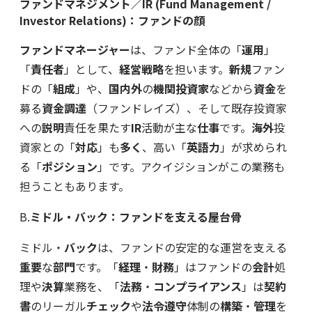
ファンドマネジメント／IR (Fund Management /
Investor Relations)：ファンドの顔
ファンドマネージャー
は、ファンド全体の「
運用
」
「
責任者
」として、
経営戦略
を担います。
新規
ファン
ドの「
組成
」や、
国内外
の
機関投資家
などから
資金
を
募る
資金調達
（ファンドレイズ）、そして既存投資家
への
説明
責任を果たす
IR
活動が主な
仕事
です。
海外
投
資家との「
対応
」も
多く
、高い「
英語力
」が求められ
る「
ポジション
」です。アクイジションがこの業務も
担うこともあります。
B.
ミドル・バック：ファンドを支える屋台骨
ミドル・
バック
は、ファンドの安定的な運営を支える
重要
な
部門
です。「
経理
・
財務
」はファンドの
会計
処
理や
決算
業務を、「
法務
・
コンプライアンス
」は
契約
書
のリーガル
チェック
や
法令遵守
体制の
構築
・
管理
を