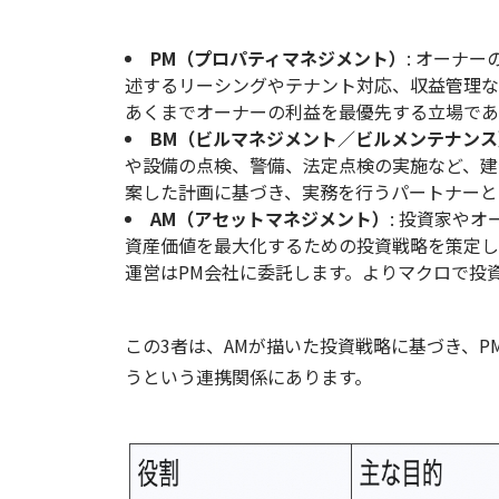
PM
（プロパティマネジメント）
:
オーナー
述するリーシングやテナント対応、収益管理な
あくまでオーナーの利益を最優先する立場であ
BM
（ビルマネジメント／ビルメンテナンス
や設備の点検、警備、法定点検の実施など、建
案した計画に基づき、実務を行うパートナーと
AM
（アセットマネジメント）
:
投資家やオ
資産価値を最大化するための投資戦略を策定し
運営は
PM
会社に委託します。よりマクロで投
この
3
者は、
AM
が描いた投資戦略に基づき、
P
うという連携関係にあります。