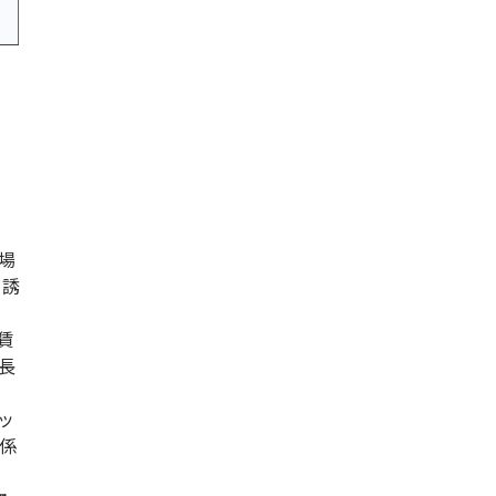
場
ト誘
賃
長
ッ
係