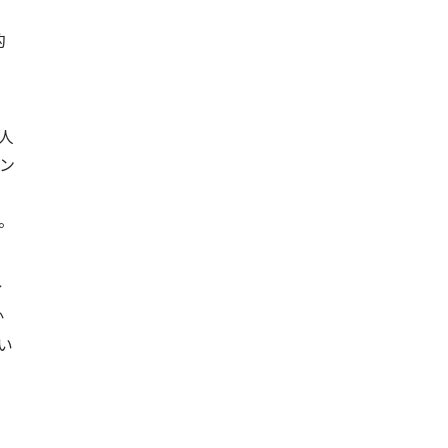
的
人
ン
。
ィ
か
い