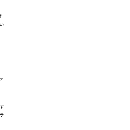
案
い
ォ
す
ラ