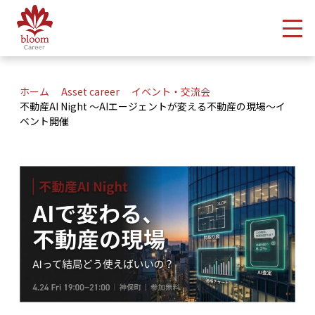
メ
ホーム
Asset career
イベント・交流会
不動産AI Night 〜AIエージェントが変える不動産の現場〜イ
ベント開催