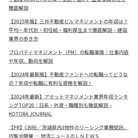
徹底解説
【2025年版】三井不動産ビルマネジメントの年収は？
平均・年代別・初任給・福利厚生まで徹底解説 – 建設
業界の歩き方
プロパティマネジメント（PM）の転職事情｜仕事内容
や年収、動向を解説
【2024年最新版】不動産ファンドへの転職ってどうな
の？年収や転職に有利な資格を解説！
【2024年最新】アセットマネジメント業界年収ランキ
ングTOP20｜日系・外資・職種別も徹底解説 –
KOTORA JOURNAL
【PR】CBRE／茨城県内3物件のリーシング業務受託、
内覧会開催 ─ 物流ニュースのＬＮＥＷＳ