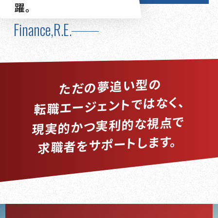
躍。
Finance,R.E.
ただの夢追い型の
転職エージェントではなく、
な視点で
的
利
実
かつ
的
実
現
求職者をサポートします。