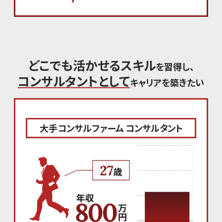
ど
こ
で
も
活
か
せ
る
ス
キ
ル
を習得し、
コンサルタントとして
キャリアを築きたい
大手コンサルファーム コンサルタント