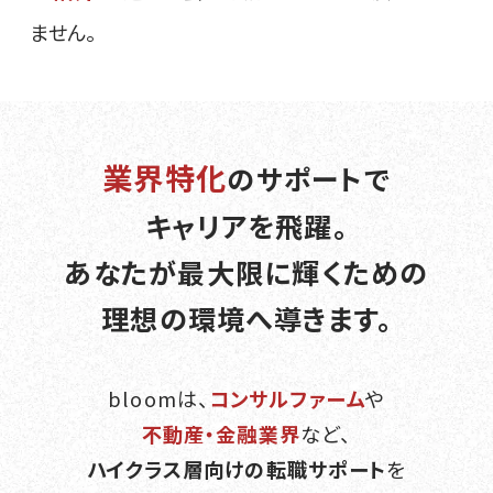
ません。
業
界
特
化
のサポートで
キャリアを飛躍。
あなたが
最大限に輝く
ための
理想の環境へ導きます。
bloomは、
コンサルファーム
や
不動産・金融業界
など、
ハイクラス層向けの転職サポート
を