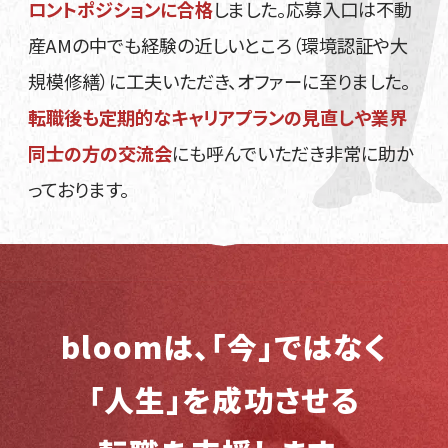
ロントポジションに合格
しました。応募入口は不動
産AMの中でも経験の近しいところ（環境認証や大
規模修繕）に工夫いただき、オファーに至りました。
転職後も定期的なキャリアプランの見直しや業界
同士の方の交流会
にも呼んでいただき非常に助か
っております。
bloomは、「今」ではなく
「
人
生
」を成功させる