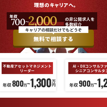
理想のキャリアへ。
2,000
~
年収
の非公開求人を
700
多数紹介
キャリアの相談だけでもどうぞ
無料で相談する
AI・DXコンサルファーム
事業開発特化
シニアコンサルタント
マネージ
1,200
900
1,500
万
~
年収
年収
円
万
万