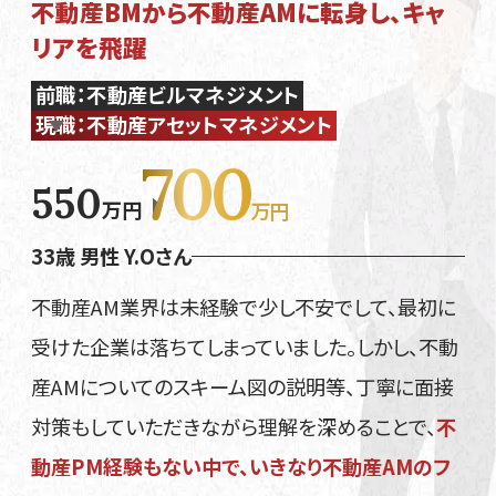
不動産BMから不動産AMに転身し、キャ
リアを飛躍
前職：不動産ビルマネジメント
現職：不動産アセットマネジメント
700
550
万円
万円
33歳 男性 Y.Oさん
不動産AM業界は未経験で少し不安でして、最初に
受けた企業は落ちてしまっていました。しかし、不動
産AMについてのスキーム図の説明等、丁寧に面接
対策もしていただきながら理解を深めることで、
不
動産PM経験もない中で、いきなり不動産AMのフ