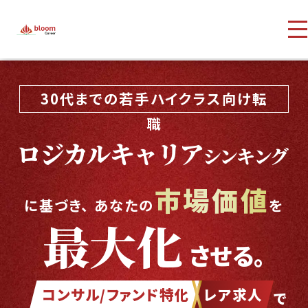
30代までの若手ハイクラス向け転
職
ロジカルキャリア
シンキング
市場価値
に基づき、 あなたの
を
最大化
させる。
コンサル/ファンド特化
レア求人
で