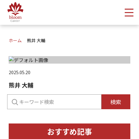
メ
ホーム
熊井 大輔
2025.05.20
熊井 大輔
検
検索
索:
おすすめ記事